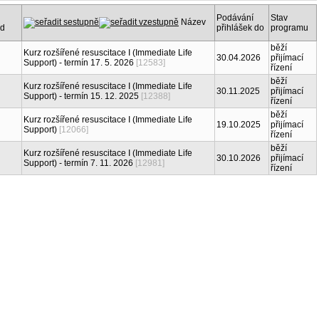
Podávání
Stav
Název
d
přihlášek do
programu
běží
Kurz rozšířené resuscitace I (Immediate Life
30.04.2026
přijímací
Support) - termín 17. 5. 2026
[12583]
řízení
běží
Kurz rozšířené resuscitace I (Immediate Life
30.11.2025
přijímací
Support) - termín 15. 12. 2025
[12388]
řízení
běží
Kurz rozšířené resuscitace I (Immediate Life
19.10.2025
přijímací
Support)
[12066]
řízení
běží
Kurz rozšířené resuscitace I (Immediate Life
30.10.2026
přijímací
Support) - termín 7. 11. 2026
[12981]
řízení