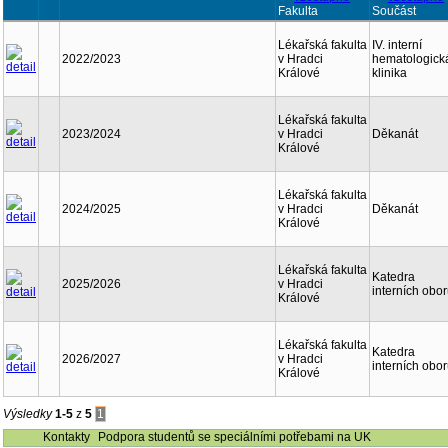
Fakulta
Součást
Lékařská fakulta
IV. interní
2022/2023
v Hradci
hematologick
Králové
klinika
Lékařská fakulta
2023/2024
v Hradci
Děkanát
Králové
Lékařská fakulta
2024/2025
v Hradci
Děkanát
Králové
Lékařská fakulta
Katedra
2025/2026
v Hradci
interních obo
Králové
Lékařská fakulta
Katedra
2026/2027
v Hradci
interních obo
Králové
Výsledky
1-5
z
5
1
Kontakty
Podpora studentů se speciálními potřebami na UK