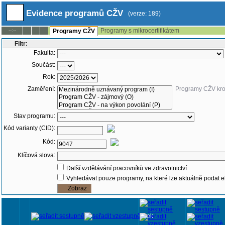
Evidence programů CŽV
(verze: 189)
Programy s mikrocertifikátem
--:--
Programy CŽV
Filtr:
Fakulta:
Součást:
Rok:
Zaměření:
Programy CŽV kr
Stav programu:
Kód varianty (CID):
Kód:
Klíčová slova:
Další vzdělávání pracovníků ve zdravotnictví
Vyhledávat pouze programy, na které lze aktuálně podat e
Rok