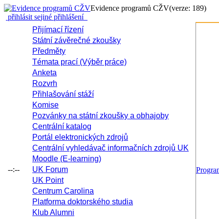
Evidence programů CŽV
(verze: 189)
přihlásit se
jiné přihlášení
Přijímací řízení
Státní závěrečné zkoušky
Předměty
Témata prací (Výběr práce)
Anketa
Rozvrh
Přihlašování stáží
Komise
Pozvánky na státní zkoušky a obhajoby
Centrální katalog
Portál elektronických zdrojů
Centrální vyhledávač informačních zdrojů UK
Moodle (E-learning)
--:--
UK Forum
Progr
UK Point
Centrum Carolina
Platforma doktorského studia
Klub Alumni