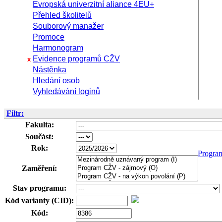
Evropská univerzitní aliance 4EU+
Přehled školitelů
Souborový manažer
Promoce
Harmonogram
Evidence programů CŽV
x
Nástěnka
Hledání osob
Vyhledávání loginů
Filtr:
Fakulta:
Součást:
Rok:
Progra
Zaměření:
Stav programu:
Kód varianty (CID):
Kód: