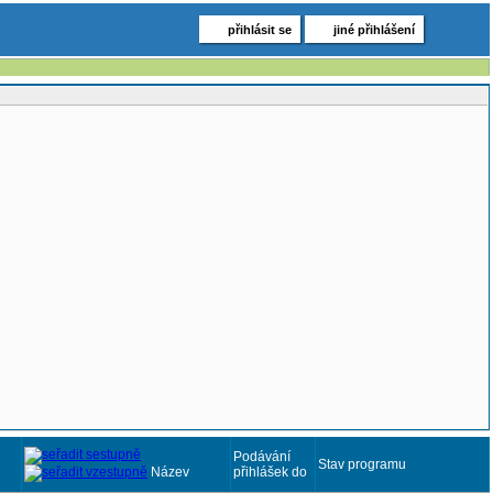
přihlásit se
jiné přihlášení
Podávání
Stav programu
Název
přihlášek do