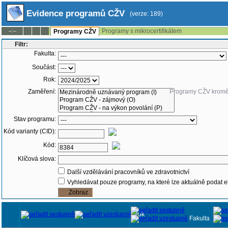
Evidence programů CŽV
(verze: 189)
Programy s mikrocertifikátem
--:--
Programy CŽV
Filtr:
Fakulta:
Součást:
Rok:
Zaměření:
Programy CŽV krom
Stav programu:
Kód varianty (CID):
Kód:
Klíčová slova:
Další vzdělávání pracovníků ve zdravotnictví
Vyhledávat pouze programy, na které lze aktuálně podat e
Rok
Fakulta