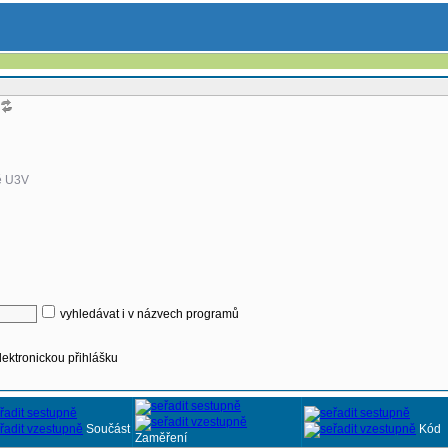
ě U3V
vyhledávat i v názvech programů
lektronickou přihlášku
Součást
Kód
Zaměření