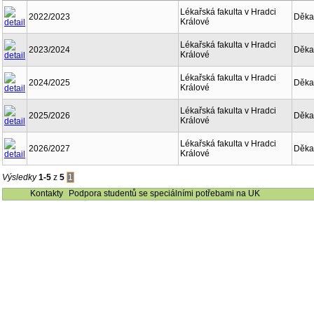
Lékařská fakulta v Hradci
2022/2023
Děka
Králové
Lékařská fakulta v Hradci
2023/2024
Děka
Králové
Lékařská fakulta v Hradci
2024/2025
Děka
Králové
Lékařská fakulta v Hradci
2025/2026
Děka
Králové
Lékařská fakulta v Hradci
2026/2027
Děka
Králové
Výsledky
1-5
z
5
1
Kontakty
Podpora studentů se speciálními potřebami na UK