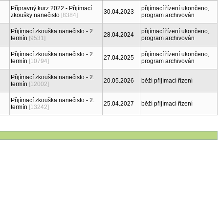
Přípravný kurz 2022 - Přijímací
přijímací řízení ukončeno,
30.04.2023
zkoušky nanečisto
[8384]
program archivován
Přijímací zkouška nanečisto - 2.
přijímací řízení ukončeno,
28.04.2024
termín
[9531]
program archivován
Přijímací zkouška nanečisto - 2.
přijímací řízení ukončeno,
27.04.2025
termín
[10794]
program archivován
Přijímací zkouška nanečisto - 2.
20.05.2026
běží přijímací řízení
termín
[12002]
Přijímací zkouška nanečisto - 2.
25.04.2027
běží přijímací řízení
termín
[13242]