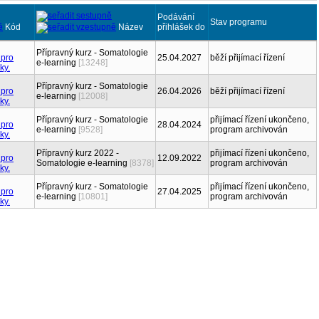
Podávání
Stav programu
Kód
Název
přihlášek do
Přípravný kurz - Somatologie
25.04.2027
běží přijímací řízení
e-learning
[13248]
Přípravný kurz - Somatologie
26.04.2026
běží přijímací řízení
e-learning
[12008]
Přípravný kurz - Somatologie
přijímací řízení ukončeno,
28.04.2024
e-learning
[9528]
program archivován
Přípravný kurz 2022 -
přijímací řízení ukončeno,
12.09.2022
Somatologie e-learning
[8378]
program archivován
Přípravný kurz - Somatologie
přijímací řízení ukončeno,
27.04.2025
e-learning
[10801]
program archivován