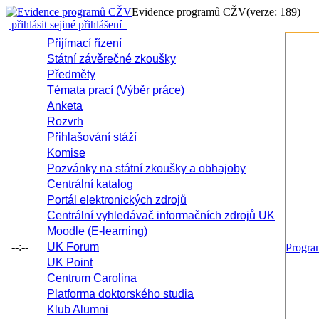
Evidence programů CŽV
(verze: 189)
přihlásit se
jiné přihlášení
Přijímací řízení
Státní závěrečné zkoušky
Předměty
Témata prací (Výběr práce)
Anketa
Rozvrh
Přihlašování stáží
Komise
Pozvánky na státní zkoušky a obhajoby
Centrální katalog
Portál elektronických zdrojů
Centrální vyhledávač informačních zdrojů UK
Moodle (E-learning)
--:--
UK Forum
Progr
UK Point
Centrum Carolina
Platforma doktorského studia
Klub Alumni