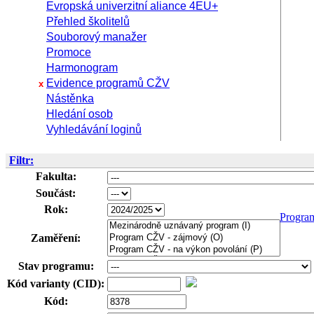
Evropská univerzitní aliance 4EU+
Přehled školitelů
Souborový manažer
Promoce
Harmonogram
Evidence programů CŽV
x
Nástěnka
Hledání osob
Vyhledávání loginů
Filtr:
Fakulta:
Součást:
Rok:
Progra
Zaměření:
Stav programu:
Kód varianty (CID):
Kód: