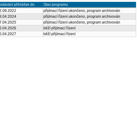
Podávání přihlášek
Název
Stav programu
do
 - Fyzika e-learning
přijímací řízení ukončeno, program
12.09.2022
archivován
zika e-learning
přijímací řízení ukončeno, program
28.04.2024
archivován
zika e-learning
přijímací řízení ukončeno, program
27.04.2025
archivován
zika e-learning
26.04.2026
běží přijímací řízení
zika e-learning
25.04.2027
běží přijímací řízení