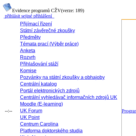
Evidence programů CŽV
(verze: 189)
přihlásit se
jiné přihlášení
Přijímací řízení
Státní závěrečné zkoušky
Předměty
Témata prací (Výběr práce)
Anketa
Rozvrh
Přihlašování stáží
Komise
Pozvánky na státní zkoušky a obhajoby
Centrální katalog
Portál elektronických zdrojů
Centrální vyhledávač informačních zdrojů UK
Moodle (E-learning)
--:--
UK Forum
Progr
UK Point
Centrum Carolina
Platforma doktorského studia