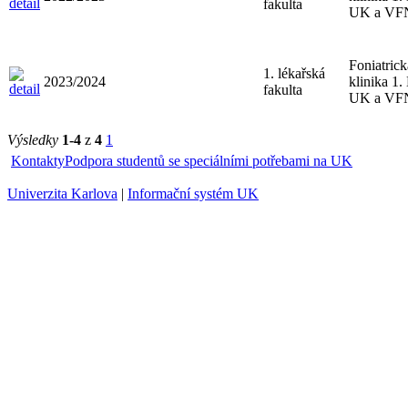
fakulta
UK a VF
Foniatrick
1. lékařská
2023/2024
klinika 1.
fakulta
UK a VF
Výsledky
1-4
z
4
1
Kontakty
Podpora studentů se speciálními potřebami na UK
Univerzita Karlova
|
Informační systém UK