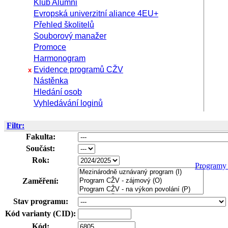
Klub Alumni
Evropská univerzitní aliance 4EU+
Přehled školitelů
Souborový manažer
Promoce
Harmonogram
Evidence programů CŽV
x
Nástěnka
Hledání osob
Vyhledávání loginů
Filtr:
Fakulta:
Součást:
Rok:
Program
Zaměření:
Stav programu:
Kód varianty (CID):
Kód: