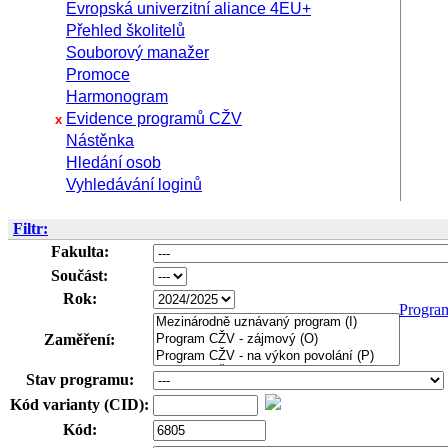
Evropská univerzitní aliance 4EU+
Přehled školitelů
Souborový manažer
Promoce
Harmonogram
Evidence programů CŽV
x
Nástěnka
Hledání osob
Vyhledávání loginů
Filtr:
Fakulta:
Součást:
Rok:
Progra
Zaměření:
Stav programu:
Kód varianty (CID):
Kód: