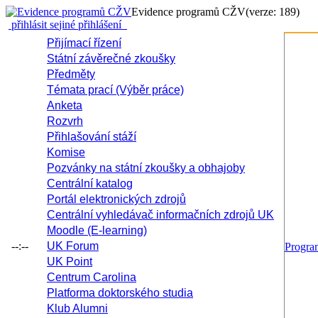
Evidence programů CŽV
(verze: 189)
přihlásit se
jiné přihlášení
Přijímací řízení
Státní závěrečné zkoušky
Předměty
Témata prací (Výběr práce)
Anketa
Rozvrh
Přihlašování stáží
Komise
Pozvánky na státní zkoušky a obhajoby
Centrální katalog
Portál elektronických zdrojů
Centrální vyhledávač informačních zdrojů UK
Moodle (E-learning)
--:--
UK Forum
Progr
UK Point
Centrum Carolina
Platforma doktorského studia
Klub Alumni