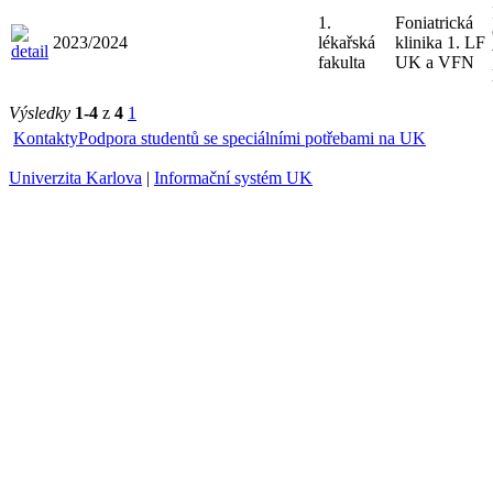
1.
Foniatrická
2023/2024
lékařská
klinika 1. LF
fakulta
UK a VFN
Výsledky
1-4
z
4
1
Kontakty
Podpora studentů se speciálními potřebami na UK
Univerzita Karlova
|
Informační systém UK