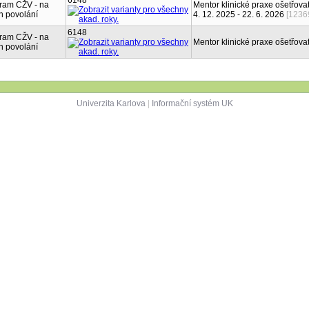
6148
ram CŽV - na
Mentor klinické praxe ošetřovat
n povolání
4. 12. 2025 - 22. 6. 2026
[1236
6148
ram CŽV - na
Mentor klinické praxe ošetřovat
n povolání
Univerzita Karlova
|
Informační systém UK