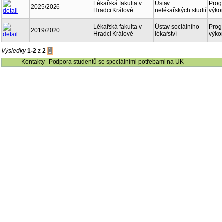
Lékařská fakulta v
Ústav
Prog
2025/2026
Hradci Králové
nelékařských studií
výko
Lékařská fakulta v
Ústav sociálního
Prog
2019/2020
Hradci Králové
lékařství
výko
Výsledky
1-2
z
2
1
Kontakty
Podpora studentů se speciálními potřebami na UK