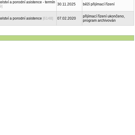
elství a porodní asistence - termín
30.11.2025
běží přijímací řízení
9]
přijímací řízení ukončeno,
elství a porodní asistence
[6148]
07.02.2020
program archivován