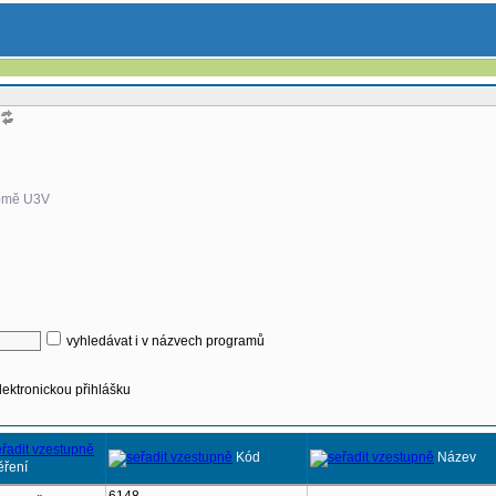
omě U3V
vyhledávat i v názvech programů
lektronickou přihlášku
Kód
Název
ření