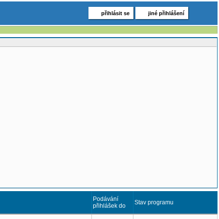
přihlásit se
jiné přihlášení
Podávání
Stav programu
přihlášek do