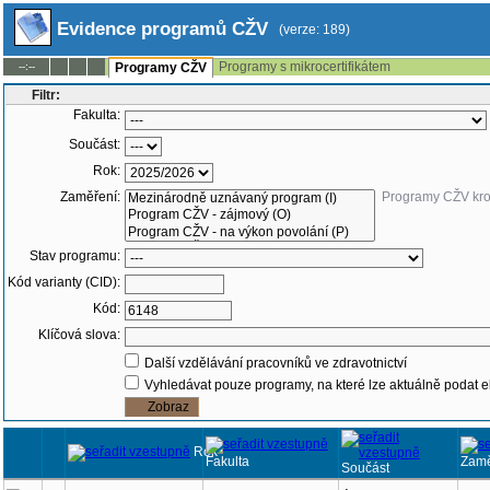
Evidence programů CŽV
(verze: 189)
Programy s mikrocertifikátem
--:--
Programy CŽV
Filtr:
Fakulta:
Součást:
Rok:
Zaměření:
Programy CŽV kr
Stav programu:
Kód varianty (CID):
Kód:
Klíčová slova:
Další vzdělávání pracovníků ve zdravotnictví
Vyhledávat pouze programy, na které lze aktuálně podat e
Rok
Fakulta
Zamě
Součást