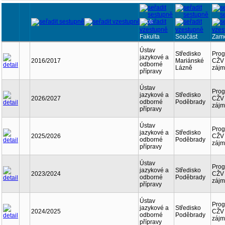
Rok
Fakulta
Součást
Zamě
Ústav
Středisko
Pro
jazykové a
2016/2017
Mariánské
CŽV 
odborné
Lázně
zájm
přípravy
Ústav
Pro
jazykové a
Středisko
2026/2027
CŽV 
odborné
Poděbrady
zájm
přípravy
Ústav
Pro
jazykové a
Středisko
2025/2026
CŽV 
odborné
Poděbrady
zájm
přípravy
Ústav
Pro
jazykové a
Středisko
2023/2024
CŽV 
odborné
Poděbrady
zájm
přípravy
Ústav
Pro
jazykové a
Středisko
2024/2025
CŽV 
odborné
Poděbrady
zájm
přípravy