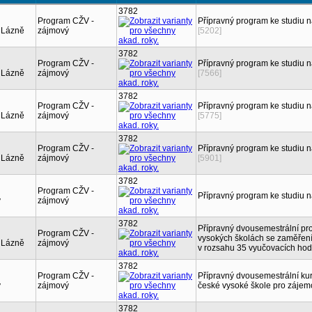
3782
Program CŽV -
Přípravný program ke studiu 
 Lázně
zájmový
[5202]
3782
Program CŽV -
Přípravný program ke studiu 
 Lázně
zájmový
[7566]
3782
Program CŽV -
Přípravný program ke studiu 
 Lázně
zájmový
[5775]
3782
Program CŽV -
Přípravný program ke studiu 
 Lázně
zájmový
[5901]
3782
Program CŽV -
Přípravný program ke studiu 
y
zájmový
3782
Přípravný dvousemestrální pr
Program CŽV -
vysokých školách se zaměřen
 Lázně
zájmový
v rozsahu 35 vyučovacích hod
3782
Program CŽV -
Přípravný dvousemestrální kur
y
zájmový
české vysoké škole pro zájem
3782