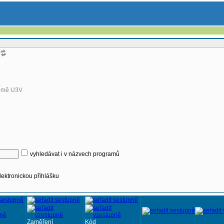
omě U3V
vyhledávat i v názvech programů
lektronickou přihlášku
Zaměření
Kód