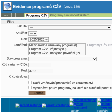
Evidence programů CŽV
(verze: 189)
Programy s mikrocertifikátem
--:--
Programy CŽV
Filtr:
Fakulta:
Součást:
Rok:
Zaměření:
Programy CŽV kr
Stav programu:
Kód varianty (CID):
Kód:
Klíčová slova:
Další vzdělávání pracovníků ve zdravotnictví
Vyhledávat pouze programy, na které lze aktuálně podat e
Rok
Fakulta
Součást