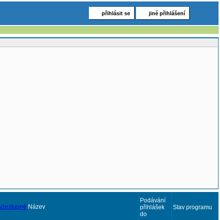
přihlásit se
jiné přihlášení
Podávání
Název
přihlášek
Stav programu
do