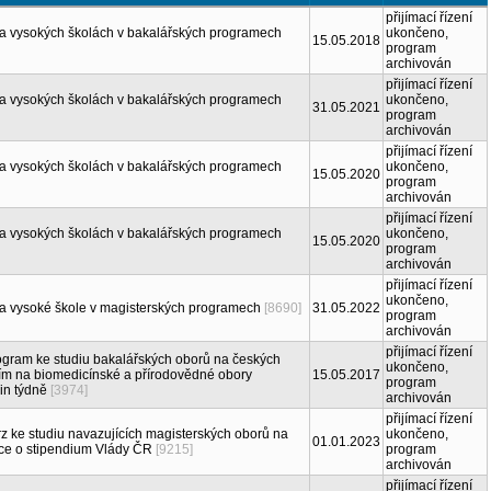
přijímací řízení
na vysokých školách v bakalářských programech
ukončeno,
15.05.2018
program
archivován
přijímací řízení
na vysokých školách v bakalářských programech
ukončeno,
31.05.2021
program
archivován
přijímací řízení
na vysokých školách v bakalářských programech
ukončeno,
15.05.2020
program
archivován
přijímací řízení
na vysokých školách v bakalářských programech
ukončeno,
15.05.2020
program
archivován
přijímací řízení
ukončeno,
na vysoké škole v magisterských programech
[8690]
31.05.2022
program
archivován
přijímací řízení
ogram ke studiu bakalářských oborů na českých
ukončeno,
ím na biomedicínské a přírodovědné obory
15.05.2017
program
in týdně
[3974]
archivován
přijímací řízení
z ke studiu navazujících magisterských oborů na
ukončeno,
01.01.2023
ce o stipendium Vlády ČR
[9215]
program
archivován
přijímací řízení