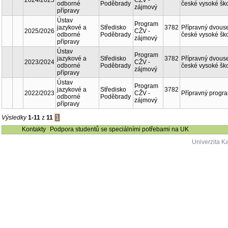
přípravy
3782
Ústav
Program
jazykové a
Středisko
2026/2027
CŽV -
odborné
Poděbrady
zájmový
přípravy
3782
Ústav
Program
jazykové a
Středisko
2024/2025
CŽV -
odborné
Poděbrady
zájmový
přípravy
3782
Ústav
Program
jazykové a
Středisko
2025/2026
CŽV -
odborné
Poděbrady
zájmový
přípravy
3782
Ústav
Program
jazykové a
Středisko
2023/2024
CŽV -
odborné
Poděbrady
zájmový
přípravy
3782
Ústav
Program
jazykové a
Středisko
2022/2023
CŽV -
odborné
Poděbrady
zájmový
přípravy
Výsledky
1-11
z
11
1
Kontakty
Podpora studentů se speciálními potřebami na UK