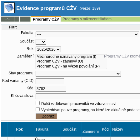
Evidence programů CŽV
(verze: 189)
Programy s mikrocertifikátem
--:--
Programy CŽV
Filtr:
Fakulta:
Součást:
Rok:
Zaměření:
Programy CŽV krom
Stav programu:
Kód varianty (CID):
Kód:
Klíčová slova:
Další vzdělávání pracovníků ve zdravotnictví
Vyhledávat pouze programy, na které lze aktuálně podat e
Rok
Fakulta
Součást
Zaměření