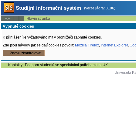
Studijní informační systém
(verze jádra: 3106)
Hlavní stránka
--:--
Vypnuté cookies
K přihlášení je vyžadováno mít v prohlížeči zapnuté cookies.
Zde jsou návody jak se dají cookies povolit:
Mozilla Firefox
,
Internet Explorer
,
Goo
Znovu zkontrolovat
Kontakty
Podpora studentů se speciálními potřebami na UK
Univerzita K