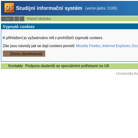
Studijní informační systém
(verze jádra: 3106)
Hlavní stránka
--:--
Vypnuté cookies
K přihlášení je vyžadováno mít v prohlížeči zapnuté cookies.
Zde jsou návody jak se dají cookies povolit:
Mozilla Firefox
,
Internet Explorer
,
Goo
Znovu zkontrolovat
Kontakty
Podpora studentů se speciálními potřebami na UK
Univerzita K