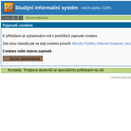
Studijní informační systém
(verze jádra: 3106)
Hlavní stránka
--:--
Vypnuté cookies
K přihlášení je vyžadováno mít v prohlížeči zapnuté cookies.
Zde jsou návody jak se dají cookies povolit:
Mozilla Firefox
,
Internet Explorer
,
Goo
Cookies stále nejsou zapnuté.
Znovu zkontrolovat
Kontakty
Podpora studentů se speciálními potřebami na UK
Univerzita K