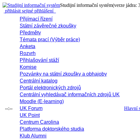
Studijní informační systém
(verze jádra: 
přihlásit se
jiné přihlášení
Přijímací řízení
Státní závěrečné zkoušky
Předměty
Témata prací (Výběr práce)
Anketa
Rozvrh
Přihlašování stáží
Komise
Pozvánky na státní zkoušky a obhajoby
Centrální katalog
Portál elektronických zdrojů
Centrální vyhledávač informačních zdrojů UK
Moodle (E-learning)
--:--
UK Forum
Hlavní 
UK Point
Centrum Carolina
Platforma doktorského studia
Klub Alumni