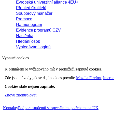
Evropská univerzitní aliance 4EU+
Přehled školitelů
Souborový manažer
Promoce
Harmonogram
Evidence programů CŽV
Nástěnka
Hledání osob
Vyhledávání loginů
Vypnuté cookies
K přihlášení je vyžadováno mít v prohlížeči zapnuté cookies.
Zde jsou návody jak se dají cookies povolit:
Mozilla Firefox
,
Intern
Cookies stále nejsou zapnuté.
Znovu zkontrolovat
Kontakty
Podpora studentů se speciálními potřebami na UK