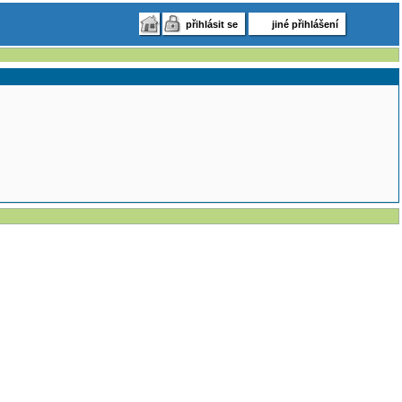
přihlásit se
jiné přihlášení