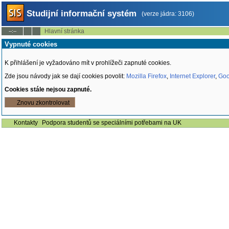
Studijní informační systém
(verze jádra: 3106)
Hlavní stránka
--:--
Vypnuté cookies
K přihlášení je vyžadováno mít v prohlížeči zapnuté cookies.
Zde jsou návody jak se dají cookies povolit:
Mozilla Firefox
,
Internet Explorer
,
Goo
Cookies stále nejsou zapnuté.
Znovu zkontrolovat
Kontakty
Podpora studentů se speciálními potřebami na UK